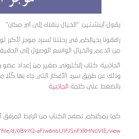
يقول أينشتين: “الخيال ينقلك إلى أيّ مكان”
رافقونا بخيالكم في رحلتنا لسرد موجز لأكبر ث
من الدعم والخيال الواسع الوصول إلى الحقيقة
وذلك عن طريق سرد الأفكار التي جاء بها كُلاً 
بالضغط على كلمة
الجاذبية
كما يمكنكم تصفح الكتاب من الرابط المرفق أد
om/file/d/0B97Q-aFJw8nbU1FJSnF3RHN0V1E/view