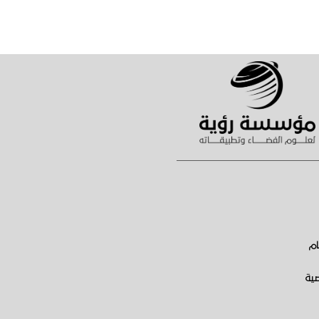
ام
ية