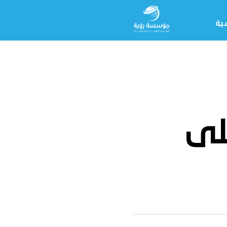
سية
لى