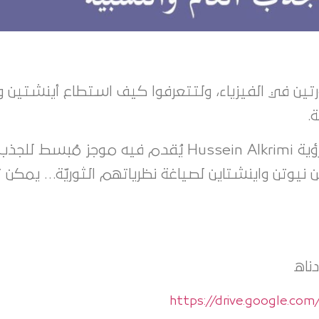
ورتين في الفيزياء، ولتتعرفوا كيف استطاع أينشتين ون
.
الجاذبية: كتاب إلكتروني صغير من إعداد عضو رؤية Hussein Alkrimi يُقدم 
من نيوتن واينشتاين لصياغة نظرياتهم الثوريّة… يمكن
ناه
https://drive.google.c